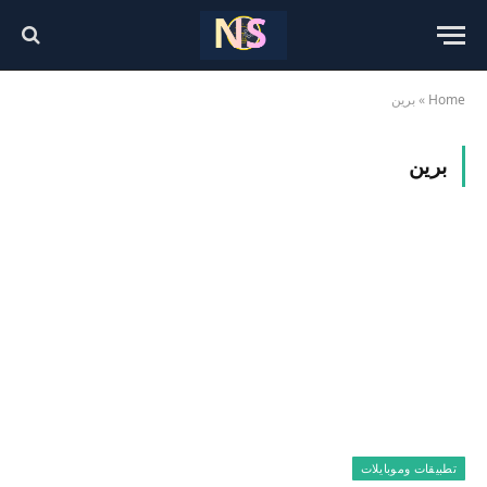
Home
»
برين
برين
تطبيقات وموبايلات