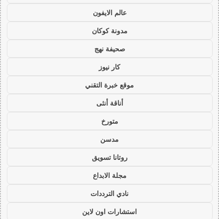
عالم الايفون
مدونة كوكان
صحيفة نهج
كار نيوز
موقع خبرة التقني
أناقة أنثى
متورخ
مدسن
روتانا تسويق
مجلة الابداع
نادي الترددات
استشارات اون لاين