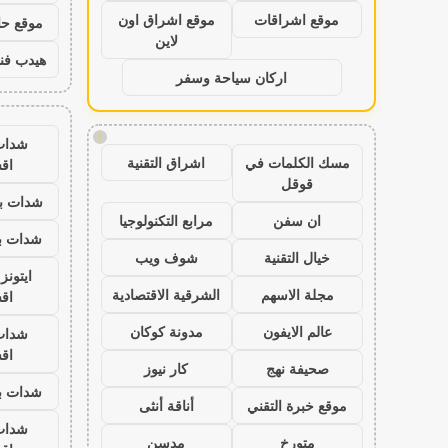
موقع اشراقات
موقع اشراق اون
موقع حال
لاين
هيدب فن
اركان سياحة وسفر
!
شدات
مسك الكلمات في
اشراق التقنية
اق
قوقل
شدات بب
ان سفن
مرابع التكنولوجيا
شدات بب
خيال التقنية
شوف ويب
ايتون
مجلة الاسهم
الشرقية الاقتصادية
اق
عالم الايفون
مدونة كوكان
شدات
اق
صحيفة نهج
كار نيوز
شدات بب
موقع خبرة التقني
أناقة أنثى
شدات
متورخ
مدسن