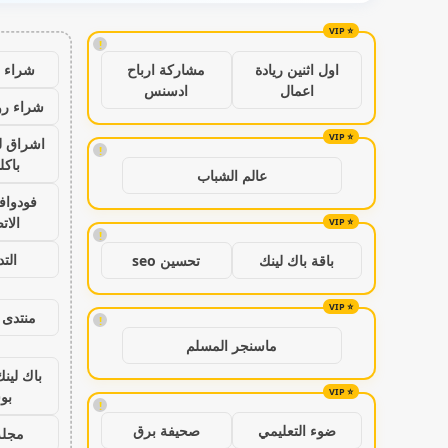
!
شراء ب
اول اثنين ريادة
مشاركة ارباح
اعمال
ادسنس
شراء رو
اشراق ل
!
باكل
عالم الشباب
فودواف
الات
!
الت
باقة باك لينك
تحسين seo
منتدى 
!
ماسنجر المسلم
باك لين
بو
!
ضوء التعليمي
صحيفة برق
مجلة