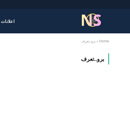
اعلانات 
Home
»
برو..تعرف
برو..تعرف