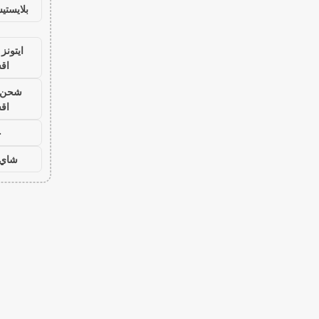
بلايست
ايتونز
اق
شحن ي
اق
ح
شاي 