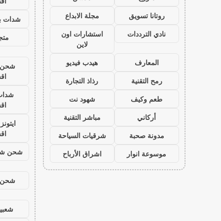
اق
روتانا تسويق
مجلة الابداع
شدات بب
نادي الترددات
استشارات اون
متجر
لاين
المعارف
هيدب فيديو
شحن ي
اق
رمح التقنية
رذاذ التجارة
شدات
طعم وكيف
شهود نت
اق
أركاني
مباشر التقنية
ايتون
اق
مدونة صحبة
شرقيات السياحة
شحن شد
موسوعة انوار
اشراق الأرباح
شحن ي
شعبية