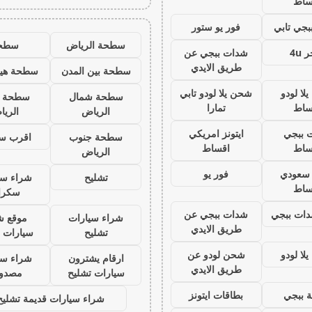
ساط
جي تابي
فور يو ستور
سطحة الرياض
سطح
 4u
شدات ببجي عن
طريق الايدي
سطحة بين المدن
سطحة هيد
لا لودو
شحن يلا لودو تابي
سطحة شمال
سطحة 
ساط
تمارا
الرياض
الري
 ببجي
ايتونز امريكي
سطحة جنوب
اقرب س
ساط
اقساط
الرياض
ز سعودي
فور يو
تشليح
شراء سي
ساط
سكرا
ات ببجي
شدات ببجي عن
شراء سيارات
موقع ش
طريق الايدي
تشليح
سيارات 
لا لودو
شحن لودو عن
ارقام يشترون
شراء سي
طريق الايدي
سيارات تشليح
مصدو
 ببجي
بطاقات ايتونز
شراء سيارات قديمة تشليح