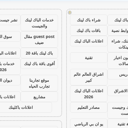
!
اك لينك
شراء باك لينك
خدمات الباك لينك
نشر جيست
والجيست
ابط نصية
باقات باك لينك
guest post مقال
سوق ال
نك، شراء
اعلانات الباك لينك
ضيف
ينكات
باك لينك باقة 20
اعلانات الب
ون اخبار
تقنية
صالات
أقوى باقة باك لينك
خدمات با 
026
دريس
اشراق العالم عالم
كبير
موقع تجاربنا
ديوان ا
تجارب الحياه
الاشراق
اعلانات الباك لينك
2026
مشاريع
اعلانات با
ك وجيست
مصادر التعليم
اعلانات باكلينك
ست
 تقنية
يو ان بي الرياضي