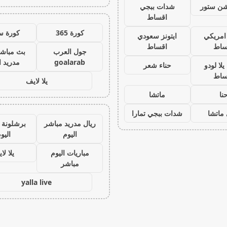
يشن ستور
شدات ببجي
اقساط
كورة 365
كورة س
 امريكي
ايتونز سعودي
ساط
اقساط
جول العرب
بث مباشر
goalarab
مدريد ا
لا لودو
حناء شعر
ساط
يلا لايف
نا
ماتشا
ماتشا
شدات ببجي تمارا
ريال مدريد مباشر
برشلونة 
اليوم
اليو
مباريات اليوم
يلا لا
مباشر
yalla live