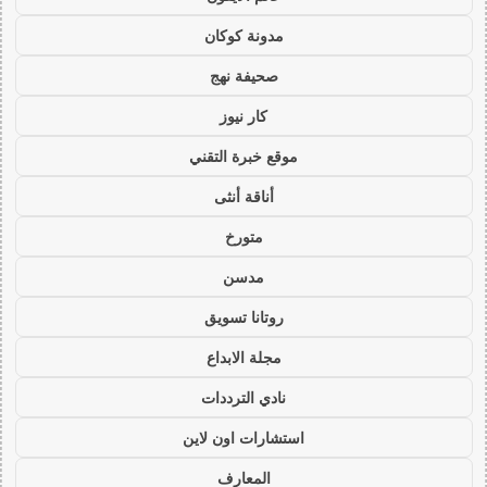
مدونة كوكان
صحيفة نهج
كار نيوز
موقع خبرة التقني
أناقة أنثى
متورخ
مدسن
روتانا تسويق
مجلة الابداع
نادي الترددات
استشارات اون لاين
المعارف