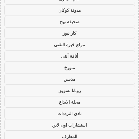
مدونة كوكان
صحيفة نهج
كار نيوز
موقع خبرة التقني
أناقة أنثى
متورخ
مدسن
روتانا تسويق
مجلة الابداع
نادي الترددات
استشارات اون لاين
المعارف