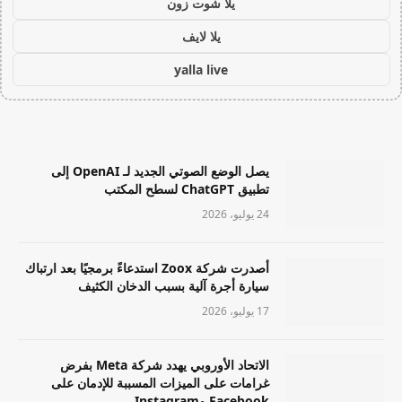
يلا شوت زون
يلا لايف
yalla live
يصل الوضع الصوتي الجديد لـ OpenAI إلى
تطبيق ChatGPT لسطح المكتب
24 يوليو، 2026
أصدرت شركة Zoox استدعاءً برمجيًا بعد ارتباك
سيارة أجرة آلية بسبب الدخان الكثيف
17 يوليو، 2026
الاتحاد الأوروبي يهدد شركة Meta بفرض
غرامات على الميزات المسببة للإدمان على
Facebook وInstagram