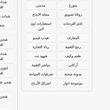
شدات
متورخ
مدسن
اق
روتانا تسويق
مجلة الابداع
شدات بب
نادي الترددات
استشارات اون
متجر
لاين
المعارف
هيدب فيديو
شحن ي
اق
رمح التقنية
رذاذ التجارة
شدات
طعم وكيف
شهود نت
اق
أركاني
مباشر التقنية
ايتون
اق
مدونة صحبة
شرقيات السياحة
شحن شد
موسوعة انوار
اشراق الأرباح
شحن ي