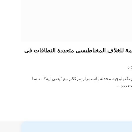
همة للغلاف المغناطيسى متعددة النطاقات فى
0
كنولوجية محدثة باستمرار نترككم مع “يعني إيه؟.. ناسا
تعددة…