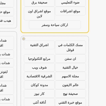
ضوء التعليمي
صحيفة برق
مجلة
موقع اشراقات
موقع اشراق اون
موقع حال
لاين
هيدب فن
اركان سياحة وسفر
!
شدات
مسك الكلمات في
اشراق التقنية
اق
قوقل
شدات بب
ان سفن
مرابع التكنولوجيا
شدات بب
خيال التقنية
شوف ويب
ايتون
مجلة الاسهم
الشرقية الاقتصادية
اق
عالم الايفون
مدونة كوكان
شدات
اق
صحيفة نهج
كار نيوز
شدات بب
موقع خبرة التقني
أناقة أنثى