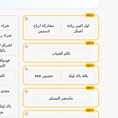
!
شراء ب
اول اثنين ريادة
مشاركة ارباح
اعمال
ادسنس
شراء رو
اشراق ل
!
باكل
عالم الشباب
فودواف
الات
!
الت
باقة باك لينك
تحسين seo
منتدى 
!
ماسنجر المسلم
باك لين
بو
!