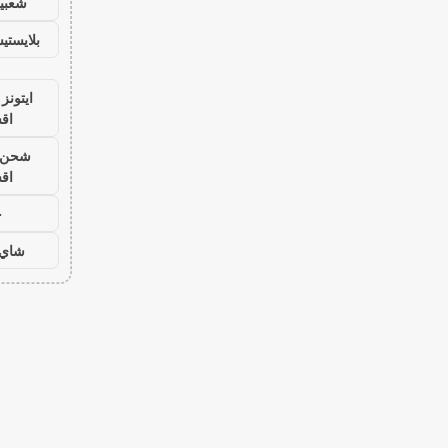
شعبية
بلايست
ايتونز
اق
شحن ي
اق
ح
شاي 