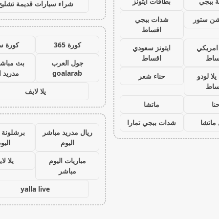
 ببجي
بطاقات ايتونز
شراء سيارات قديمة تشليح
يشن ستور
شدات ببجي
اقساط
كورة 365
كورة س
 امريكي
ايتونز سعودي
ساط
اقساط
جول العرب
بث مباشر
goalarab
مدريد ا
لا لودو
حناء شعر
ساط
يلا لايف
نا
ماتشا
ماتشا
شدات ببجي تمارا
ريال مدريد مباشر
برشلونة 
اليوم
اليو
مباريات اليوم
يلا لا
مباشر
yalla live