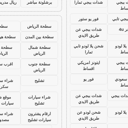
 ببجي
شدات ببجي تمارا
برشلونة مباشر
ريال مدريد
ساط
جي تابي
فور يو ستور
سطحة الرياض
سطح
 4u
شدات ببجي عن
طريق الايدي
سطحة بين المدن
سطحة هيد
لا لودو
شحن يلا لودو تابي
سطحة شمال
سطحة 
ساط
تمارا
الرياض
الري
 ببجي
ايتونز امريكي
سطحة جنوب
اقرب س
ساط
اقساط
الرياض
ز سعودي
فور يو
تشليح
شراء سي
ساط
سكرا
ات ببجي
شدات ببجي عن
شراء سيارات
موقع ش
طريق الايدي
تشليح
سيارات 
لا لودو
شحن لودو عن
ارقام يشترون
شراء سي
طريق الايدي
سيارات تشليح
مصدو