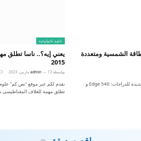
علوم تكنولوجية
و 840 الجديدان الطاقة الشمسية ومتعددة
يعني إيه؟.. ناسا تطلق م
2015
بواسطة
13 مارس، 2023
admin
ما تحتاج إلى معرفتهأعلنت Garmin عن أربعة أجهزة كمبيوتر جديدة للدراجات: Edge 540 و
نقدم لكم عبر موقع “نص كم” علوم ت
تطلق مهمة للغلاف المغناطيسى م
مواقع صديقة