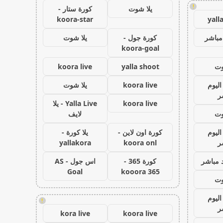
!
يلا شوت
كورة ستار -
koora-star
yall
مباشر
كورة جول -
يلا شوت
koora-goal
وت
yalla shoot
koora live
اليوم
koora live
يلا شوت
ر
koora live
Yalla Live - يلا
وت
لايف
اليوم
كورة اون لاين -
يلا كورة -
ر
koora onl
yallakora
 مباشر
كورة 365 -
اس جول - AS
Goal
kooora 365
وت
اليوم
!
ر
kora live
koora live