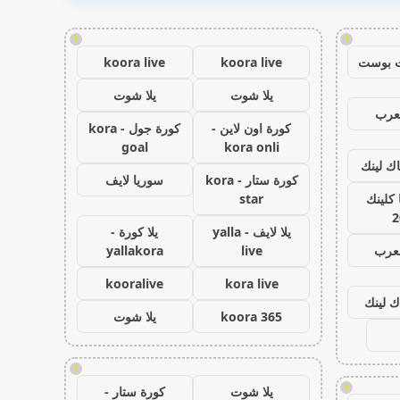
!
!
 بوست
koora live
koora live
يلا شوت
يلا شوت
عرب
كورة اون لاين -
كورة جول - kora
goal
kora onli
اك لينك
كورة ستار - kora
سوريا لايف
كلينك
star
2
يلا لايف - yalla
يلا كورة -
لعرب
live
yallakora
kooralive
kora live
ك لينك
koora 365
يلا شوت
!
!
يلا شوت
كورة ستار -