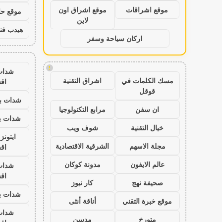
موقع اشراقات
موقع اشراق اون
موقع حال
لاين
هيدب فن
اركان سياحة وسفر
!
شدات
مسك الكلمات في
اشراق التقنية
اق
قوقل
شدات بب
ان سفن
مرابع التكنولوجيا
شدات بب
خيال التقنية
شوف ويب
ايتون
مجلة الاسهم
الشرقية الاقتصادية
اق
عالم الايفون
مدونة كوكان
شدات
اق
صحيفة نهج
كار نيوز
شدات بب
موقع خبرة التقني
أناقة أنثى
شدات
متورخ
مدسن