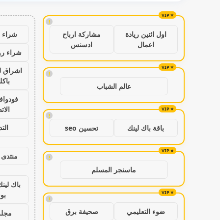
!
شراء ب
اول اثنين ريادة
مشاركة ارباح
اعمال
ادسنس
شراء رو
اشراق ل
!
باكل
عالم الشباب
فودواف
الات
!
الت
باقة باك لينك
تحسين seo
منتدى 
!
ماسنجر المسلم
باك لين
بو
!
ضوء التعليمي
صحيفة برق
مجلة