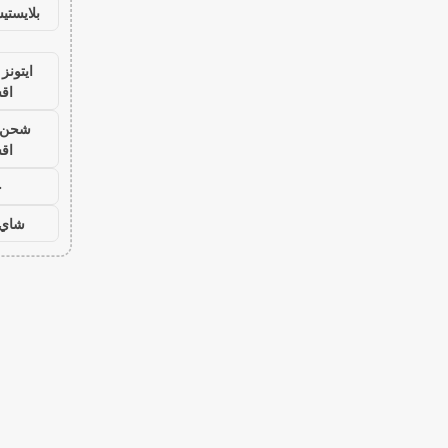
بلايست
ايتونز
اق
شحن ي
اق
ح
شاي 