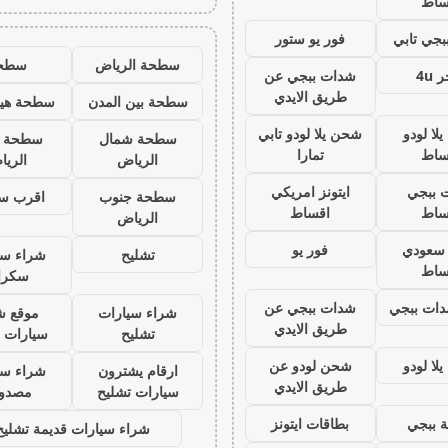
ساط
جي تابي
فور يو ستور
سطحة الرياض
سطح
 4u
شدات ببجي عن
طريق الايدي
سطحة بين المدن
سطحة هيد
لا لودو
شحن يلا لودو تابي
سطحة شمال
سطحة 
ساط
تمارا
الرياض
الري
 ببجي
ايتونز امريكي
سطحة جنوب
اقرب س
ساط
اقساط
الرياض
ز سعودي
فور يو
تشليح
شراء سي
ساط
سكرا
ات ببجي
شدات ببجي عن
شراء سيارات
موقع ش
طريق الايدي
تشليح
سيارات 
لا لودو
شحن لودو عن
ارقام يشترون
شراء سي
طريق الايدي
سيارات تشليح
مصدو
 ببجي
بطاقات ايتونز
شراء سيارات قديمة تشليح