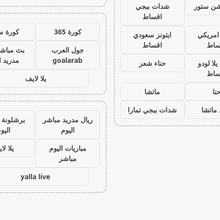
يشن ستور
شدات ببجي
اقساط
كورة 365
كورة س
 امريكي
ايتونز سعودي
ساط
اقساط
جول العرب
بث مباشر
goalarab
مدريد ا
لا لودو
حناء شعر
ساط
يلا لايف
نا
ماتشا
ماتشا
شدات ببجي تمارا
ريال مدريد مباشر
برشلونة 
اليوم
اليو
مباريات اليوم
يلا لا
مباشر
yalla live