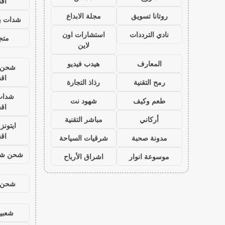
اق
روتانا تسويق
مجلة الابداع
شدات بب
نادي الترددات
استشارات اون
متجر
لاين
المعارف
هيدب فيديو
شحن ي
اق
رمح التقنية
رذاذ التجارة
شدات
طعم وكيف
شهود نت
اق
أركاني
مباشر التقنية
ايتون
اق
مدونة صحبة
شرقيات السياحة
شحن شد
موسوعة انوار
اشراق الأرباح
شحن ي
شعبية