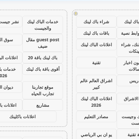
!
اك لينك
شراء باك لينك
خدمات الباك لينك
نشر جيست
والجيست
ابط نصية
باقات باك لينك
guest post مقال
سوق ال
نك، شراء
اعلانات الباك لينك
ضيف
ينكات
باك لينك باقة 20
اعلانات الب
ون اخبار
تقنية
صالات
أقوى باقة باك لينك
خدمات با 
026
دريس
اشراق العالم عالم
كبير
موقع تجاربنا
ديوان ا
تجارب الحياه
الاشراق
اعلانات الباك لينك
2026
مشاريع
اعلانات با
ك وجيست
مصادر التعليم
اعلانات باكلينك
ست
 تقنية
يو ان بي الرياضي