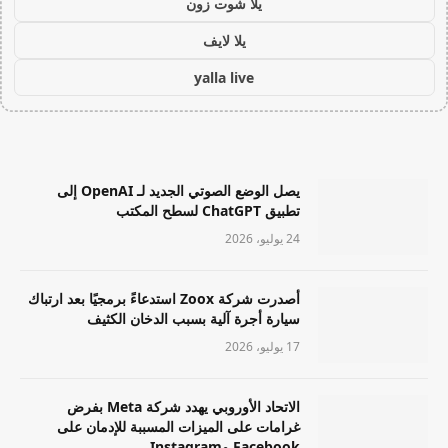
يلا شوت زون
يلا لايف
yalla live
يصل الوضع الصوتي الجديد لـ OpenAI إلى
تطبيق ChatGPT لسطح المكتب
24 يوليو، 2026
أصدرت شركة Zoox استدعاءً برمجيًا بعد ارتباك
سيارة أجرة آلية بسبب الدخان الكثيف
17 يوليو، 2026
الاتحاد الأوروبي يهدد شركة Meta بفرض
غرامات على الميزات المسببة للإدمان على
Facebook وInstagram