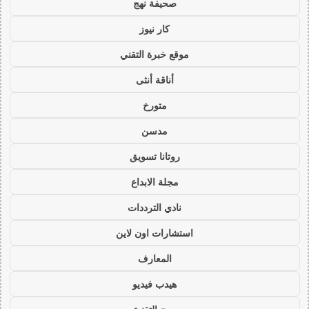
صحيفة نهج
كار نيوز
موقع خبرة التقني
أناقة أنثى
متورخ
مدسن
روتانا تسويق
مجلة الابداع
نادي الترددات
استشارات اون لاين
المعارف
هيدب فيديو