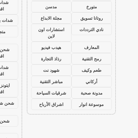
شدات
متورخ
مدسن
اق
روتانا تسويق
مجلة الابداع
شدات بب
نادي الترددات
استشارات اون
متجر
لاين
المعارف
هيدب فيديو
شحن ي
اق
رمح التقنية
رذاذ التجارة
شدات
طعم وكيف
شهود نت
اق
أركاني
مباشر التقنية
ايتون
اق
مدونة صحبة
شرقيات السياحة
شحن شد
موسوعة انوار
اشراق الأرباح
شحن ي