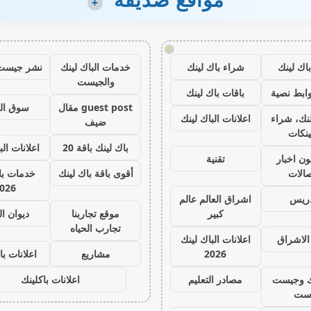
+
!
اك لينك
شراء باك لينك
خدمات الباك لينك
نشر جيست
والجيست
ابط نصية
باقات باك لينك
guest post مقال
سوق ال
نك، شراء
اعلانات الباك لينك
ضيف
ينكات
باك لينك باقة 20
اعلانات الب
ون اخبار
تقنية
صالات
أقوى باقة باك لينك
خدمات با 
026
دريس
اشراق العالم عالم
كبير
موقع تجاربنا
ديوان ا
تجارب الحياه
الاشراق
اعلانات الباك لينك
2026
مشاريع
اعلانات با
ك وجيست
مصادر التعليم
اعلانات باكلينك
ست