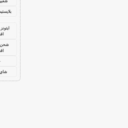
شعبية
بلايست
ايتونز
اق
شحن ي
اق
ح
شاي 