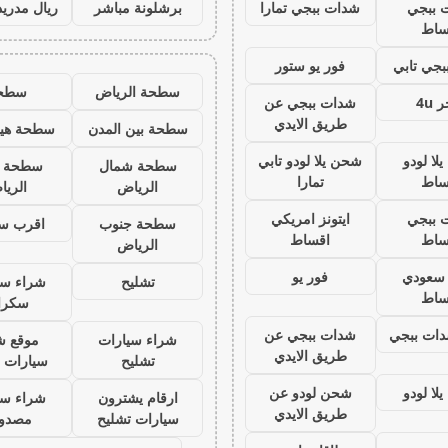
 ببجي
شدات ببجي تمارا
برشلونة مباشر
ريال مدريد
ساط
جي تابي
فور يو ستور
سطحة الرياض
سطح
 4u
شدات ببجي عن
طريق الايدي
سطحة بين المدن
سطحة هيد
لا لودو
شحن يلا لودو تابي
سطحة شمال
سطحة 
ساط
تمارا
الرياض
الري
 ببجي
ايتونز امريكي
سطحة جنوب
اقرب س
ساط
اقساط
الرياض
ز سعودي
فور يو
تشليح
شراء سي
ساط
سكرا
ات ببجي
شدات ببجي عن
شراء سيارات
موقع ش
طريق الايدي
تشليح
سيارات 
لا لودو
شحن لودو عن
ارقام يشترون
شراء سي
طريق الايدي
سيارات تشليح
مصدو