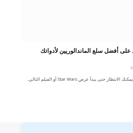
لى أفضل سلع الماندالوريين لأدواتك
0
إذا كانت أسرتك تشبه منزلي ، فلا يمكنك الانتظار حتى يبدأ عرض Star Wars أو الفيلم التالي.