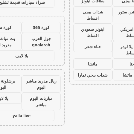
 ببجي
بطاقات ايتونز
شراء سيارات قديمة تشليح
يشن ستور
شدات ببجي
اقساط
كورة 365
كورة س
 امريكي
ايتونز سعودي
ساط
اقساط
جول العرب
بث مباشر
goalarab
مدريد ا
لا لودو
حناء شعر
ساط
يلا لايف
نا
ماتشا
ماتشا
شدات ببجي تمارا
ريال مدريد مباشر
برشلونة 
اليوم
اليو
مباريات اليوم
يلا لا
مباشر
yalla live