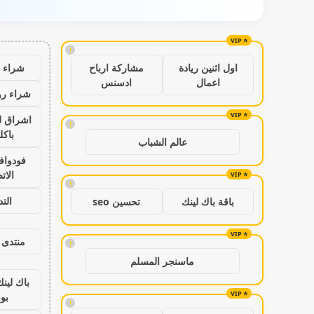
!
شراء ب
اول اثنين ريادة
مشاركة ارباح
اعمال
ادسنس
شراء رو
اشراق ل
!
باكل
عالم الشباب
فودواف
الات
!
الت
باقة باك لينك
تحسين seo
منتدى 
!
ماسنجر المسلم
باك لين
بو
!