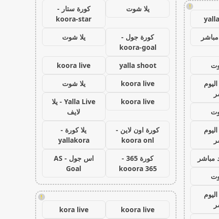
!
يلا شوت
كورة ستار -
koora-star
yall
مباشر
كورة جول -
يلا شوت
koora-goal
وت
yalla shoot
koora live
اليوم
koora live
يلا شوت
ر
koora live
Yalla Live - يلا
وت
لايف
اليوم
كورة اون لاين -
يلا كورة -
ر
koora onl
yallakora
 مباشر
كورة 365 -
اس جول - AS
Goal
kooora 365
وت
اليوم
!
ر
kora live
koora live