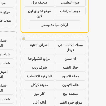
ضوء التعليمي
صحيفة برق
مجلة
موقع اشراقات
موقع اشراق اون
موقع حال
لاين
هيدب فن
اركان سياحة وسفر
!
شدات
مسك الكلمات في
اشراق التقنية
اق
قوقل
شدات بب
ان سفن
مرابع التكنولوجيا
شدات بب
خيال التقنية
شوف ويب
ايتون
مجلة الاسهم
الشرقية الاقتصادية
اق
عالم الايفون
مدونة كوكان
شدات
اق
صحيفة نهج
كار نيوز
شدات بب
موقع خبرة التقني
أناقة أنثى