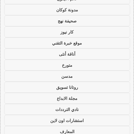
مدونة كوكان
صحيفة نهج
كار نيوز
موقع خبرة التقني
أناقة أنثى
متورخ
مدسن
روتانا تسويق
مجلة الابداع
نادي الترددات
استشارات اون لاين
المعارف