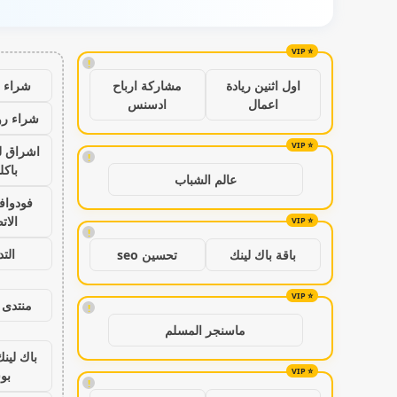
!
شراء ب
اول اثنين ريادة
مشاركة ارباح
اعمال
ادسنس
شراء رو
اشراق ل
!
باكل
عالم الشباب
فودواف
الات
!
الت
باقة باك لينك
تحسين seo
منتدى 
!
ماسنجر المسلم
باك لين
بو
!