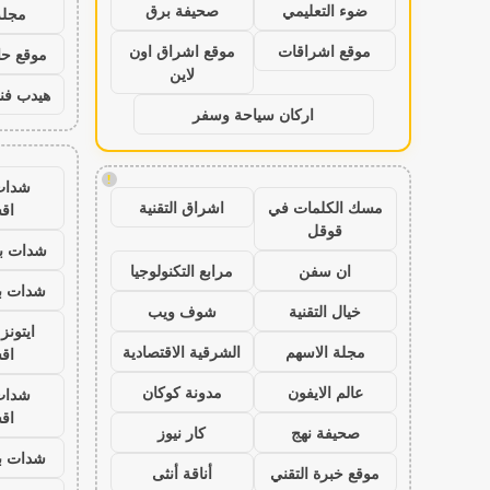
ضوء التعليمي
صحيفة برق
مجلة
موقع اشراقات
موقع اشراق اون
موقع حال
لاين
هيدب فن
اركان سياحة وسفر
!
شدات
مسك الكلمات في
اشراق التقنية
اق
قوقل
شدات بب
ان سفن
مرابع التكنولوجيا
شدات بب
خيال التقنية
شوف ويب
ايتون
مجلة الاسهم
الشرقية الاقتصادية
اق
عالم الايفون
مدونة كوكان
شدات
اق
صحيفة نهج
كار نيوز
شدات بب
موقع خبرة التقني
أناقة أنثى