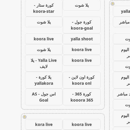
!
يلا شوت
كورة ستار -
koora-star
yall
مباشر
كورة جول -
يلا شوت
koora-goal
وت
yalla shoot
koora live
اليوم
koora live
يلا شوت
ر
koora live
Yalla Live - يلا
وت
لايف
اليوم
كورة اون لاين -
يلا كورة -
ر
koora onl
yallakora
 مباشر
كورة 365 -
اس جول - AS
Goal
kooora 365
وت
اليوم
!
ر
kora live
koora live