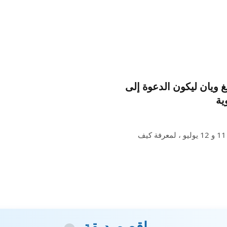
 ويان ليكون الدعوة إلى
ية
انضم إلى كبار المديرين التنفيذيين في سان فرانسيسكو يومي 11 و 12 يوليو ، لمعرفة كيف
مواقع صديقة