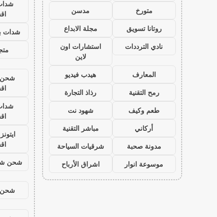
شدات
متورخ
مدسن
اق
روتانا تسويق
مجلة الابداع
شدات بب
نادي الترددات
استشارات اون
متجر
لاين
المعارف
هيدب فيديو
شحن ي
اق
رمح التقنية
رذاذ التجارة
شدات
طعم وكيف
شهود نت
اق
أركاني
مباشر التقنية
ايتون
اق
مدونة صحبة
شرقيات السياحة
شحن شد
موسوعة انوار
اشراق الأرباح
شحن ي