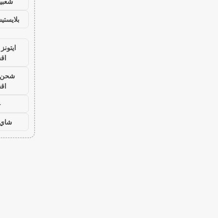
شعبية
بلايست
ايتونز
اق
شحن ي
اق
ح
شاي 