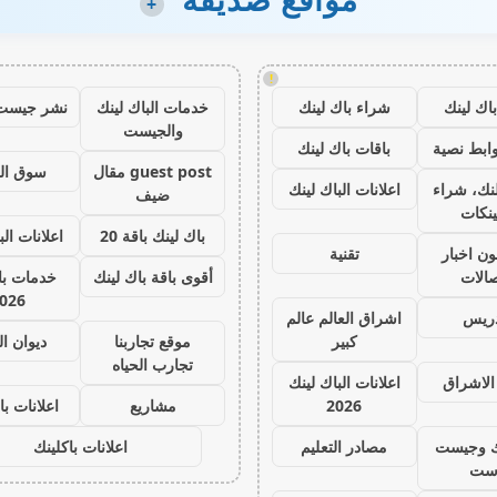
+
!
اك لينك
شراء باك لينك
خدمات الباك لينك
نشر جيست
والجيست
ابط نصية
باقات باك لينك
guest post مقال
سوق ال
نك، شراء
اعلانات الباك لينك
ضيف
ينكات
باك لينك باقة 20
اعلانات الب
ون اخبار
تقنية
صالات
أقوى باقة باك لينك
خدمات با 
026
دريس
اشراق العالم عالم
كبير
موقع تجاربنا
ديوان ا
تجارب الحياه
الاشراق
اعلانات الباك لينك
2026
مشاريع
اعلانات با
ك وجيست
مصادر التعليم
اعلانات باكلينك
ست