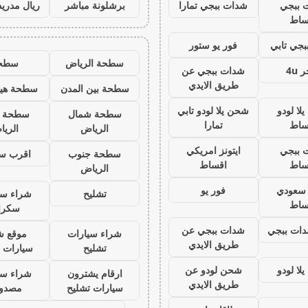
 ببجي
شدات ببجي تمارا
برشلونة مباشر
ريال مدريد
ساط
جي تابي
فور يو ستور
سطحة الرياض
سطح
 4u
شدات ببجي عن
طريق الايدي
سطحة بين المدن
سطحة هيد
لا لودو
شحن يلا لودو تابي
سطحة شمال
سطحة 
ساط
تمارا
الرياض
الري
 ببجي
ايتونز امريكي
سطحة جنوب
اقرب س
ساط
اقساط
الرياض
ز سعودي
فور يو
تشليح
شراء سي
ساط
سكرا
ات ببجي
شدات ببجي عن
شراء سيارات
موقع ش
طريق الايدي
تشليح
سيارات 
لا لودو
شحن لودو عن
ارقام يشترون
شراء سي
طريق الايدي
سيارات تشليح
مصدو