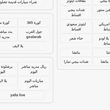
 ببجي
بطاقات ايتونز
شراء سيارات قديمة تشليح
يشن ستور
شدات ببجي
اقساط
كورة 365
كورة س
 امريكي
ايتونز سعودي
ساط
اقساط
جول العرب
بث مباشر
goalarab
مدريد ا
لا لودو
حناء شعر
ساط
يلا لايف
نا
ماتشا
ماتشا
شدات ببجي تمارا
ريال مدريد مباشر
برشلونة 
اليوم
اليو
مباريات اليوم
يلا لا
مباشر
yalla live