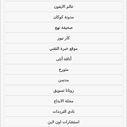
عالم الايفون
مدونة كوكان
صحيفة نهج
كار نيوز
موقع خبرة التقني
أناقة أنثى
متورخ
مدسن
روتانا تسويق
مجلة الابداع
نادي الترددات
استشارات اون لاين