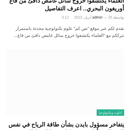
العلماء يكتشفوا خروج سائل غامض دافئ من قاع
أوريغون البحري.. اعرف التفاصيل
بواسطة
25 أبريل، 2023
admin
0
نقدم لكم عبر موقع “نص كم” علوم تكنولوجية محدثة باستمرار
نترككم مع “العلماء يكتشفوا خروج سائل غامض دافئ من قاع…
أداوت وتكنولوجيا
يتفاخر مسؤول بايدن بشأن طاقة الرياح في نفس