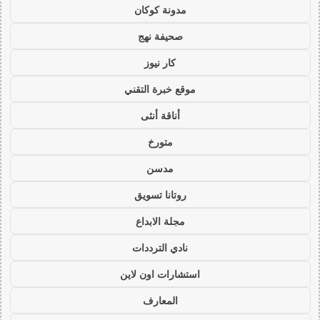
مدونة كوكان
صحيفة نهج
كار نيوز
موقع خبرة التقني
أناقة أنثى
متورخ
مدسن
روتانا تسويق
مجلة الابداع
نادي الترددات
استشارات اون لاين
المعارف