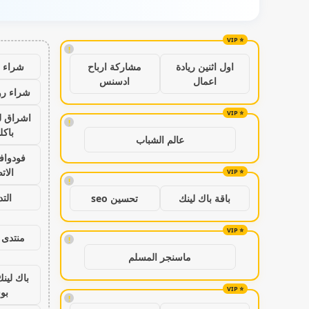
!
شراء ب
اول اثنين ريادة
مشاركة ارباح
اعمال
ادسنس
شراء رو
اشراق ل
!
باكل
عالم الشباب
فودواف
الات
!
الت
باقة باك لينك
تحسين seo
منتدى 
!
ماسنجر المسلم
باك لين
بو
!