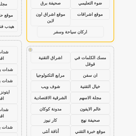
ضوء التعليمي
صحيفة برق
مجلة
موقع اشراقات
موقع اشراق اون
موقع حال
لاين
هيدب فن
اركان سياحة وسفر
!
شدات
مسك الكلمات في
اشراق التقنية
اق
قوقل
شدات بب
ان سفن
مرابع التكنولوجيا
شدات بب
خيال التقنية
شوف ويب
ايتون
مجلة الاسهم
الشرقية الاقتصادية
اق
عالم الايفون
مدونة كوكان
شدات
اق
صحيفة نهج
كار نيوز
شدات بب
موقع خبرة التقني
أناقة أنثى