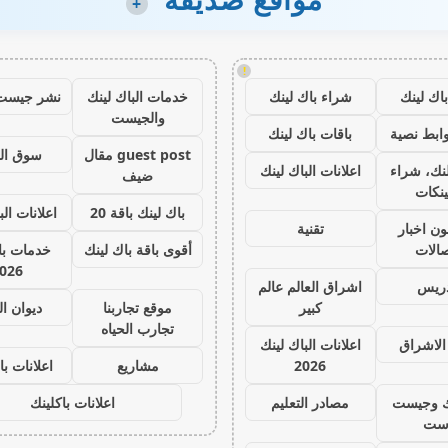
+
!
اك لينك
شراء باك لينك
خدمات الباك لينك
نشر جيست
والجيست
ابط نصية
باقات باك لينك
guest post مقال
سوق ال
نك، شراء
اعلانات الباك لينك
ضيف
ينكات
باك لينك باقة 20
اعلانات الب
ون اخبار
تقنية
صالات
أقوى باقة باك لينك
خدمات با 
026
دريس
اشراق العالم عالم
كبير
موقع تجاربنا
ديوان ا
تجارب الحياه
الاشراق
اعلانات الباك لينك
2026
مشاريع
اعلانات با
ك وجيست
مصادر التعليم
اعلانات باكلينك
ست