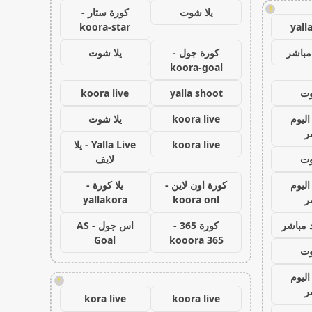
!
يلا شوت
كورة ستار -
koora-star
yall
مباشر
كورة جول -
يلا شوت
koora-goal
وت
yalla shoot
koora live
اليوم
koora live
يلا شوت
ر
koora live
Yalla Live - يلا
وت
لايف
اليوم
كورة اون لاين -
يلا كورة -
ر
koora onl
yallakora
 مباشر
كورة 365 -
اس جول - AS
Goal
kooora 365
وت
اليوم
!
ر
kora live
koora live