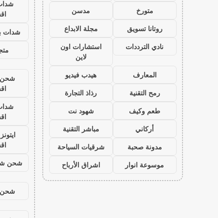
شدات
متورخ
مدسن
اق
روتانا تسويق
مجلة الابداع
شدات بب
نادي الترددات
استشارات اون
متجر
لاين
المعارف
هيدب فيديو
شحن ي
اق
رمح التقنية
رذاذ التجارة
شدات
طعم وكيف
شهود نت
اق
أركاني
مباشر التقنية
ايتون
اق
مدونة صحبة
شرقيات السياحة
شحن شد
موسوعة انوار
اشراق الأرباح
شحن ي