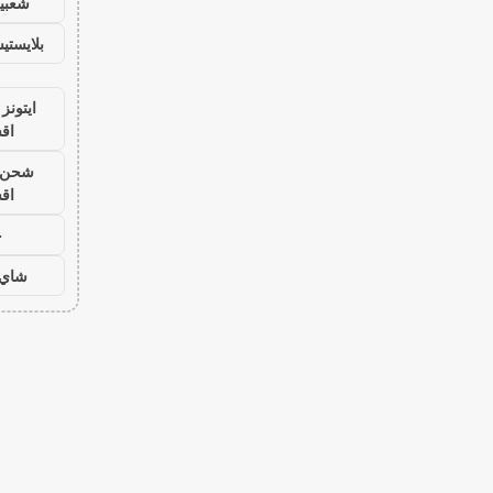
شعبية
بلايست
ايتونز
اق
شحن ي
اق
ح
شاي 