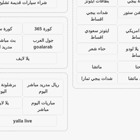
 ببجي
بطاقات ايتونز
شراء سيارات قديمة تشليح
يشن ستور
شدات ببجي
اقساط
كورة 365
كورة س
 امريكي
ايتونز سعودي
ساط
اقساط
جول العرب
بث مباشر
goalarab
مدريد ا
لا لودو
حناء شعر
ساط
يلا لايف
نا
ماتشا
ماتشا
شدات ببجي تمارا
ريال مدريد مباشر
برشلونة 
اليوم
اليو
مباريات اليوم
يلا لا
مباشر
yalla live