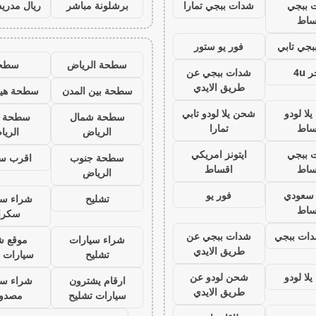
 ببجي
شدات ببجي تمارا
برشلونة مباشر
ريال مدريد
ساط
جي تابي
فور يو ستور
سطحة الرياض
سطح
 4u
شدات ببجي عن
طريق الايدي
سطحة بين المدن
سطحة هيد
لا لودو
شحن يلا لودو تابي
سطحة شمال
سطحة 
ساط
تمارا
الرياض
الري
 ببجي
ايتونز امريكي
سطحة جنوب
اقرب س
ساط
اقساط
الرياض
ز سعودي
فور يو
تشليح
شراء سي
ساط
سكرا
ات ببجي
شدات ببجي عن
شراء سيارات
موقع ش
طريق الايدي
تشليح
سيارات 
لا لودو
شحن لودو عن
ارقام يشترون
شراء سي
طريق الايدي
سيارات تشليح
مصدو