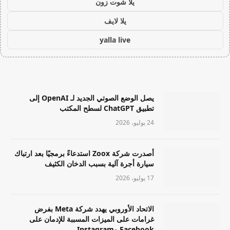
يلا شوت زون
يلا لايف
yalla live
يصل الوضع الصوتي الجديد لـ OpenAI إلى
تطبيق ChatGPT لسطح المكتب
24 يوليو، 2026
أصدرت شركة Zoox استدعاءً برمجيًا بعد ارتباك
سيارة أجرة آلية بسبب الدخان الكثيف
17 يوليو، 2026
الاتحاد الأوروبي يهدد شركة Meta بفرض
غرامات على الميزات المسببة للإدمان على
Facebook وInstagram