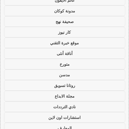
عالم الايفون
مدونة كوكان
صحيفة نهج
كار نيوز
موقع خبرة التقني
أناقة أنثى
متورخ
مدسن
روتانا تسويق
مجلة الابداع
نادي الترددات
استشارات اون لاين
المعارف