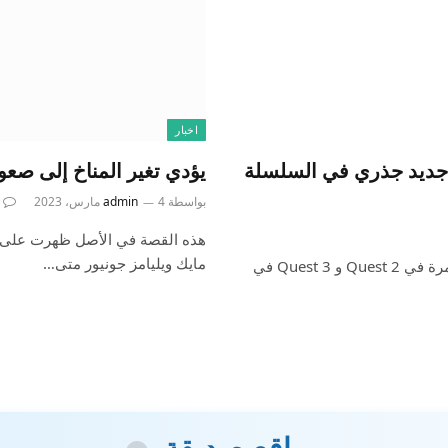
اخبار
Assassin’s  هو إدخال جديد جذري في السلسلة
يؤدي تغير المناخ إلى صعوبة تشغيل Iditarod ال
بواسطة
4 مارس، 2023
admin
هذه القصة في الأصل ظهرت على هاي
مايك ويليامز جونيور متى…
ما تحتاج إلى معرفتهAssassin’s Creed: Nexus ستظهر لأول مرة في Quest 2 و Quest 3 في
مواقع صديقة