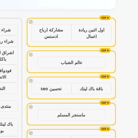
!
شراء ب
اول اثنين ريادة
مشاركة ارباح
اعمال
ادسنس
شراء رو
اشراق ل
!
باكل
عالم الشباب
فودواف
الات
!
الت
باقة باك لينك
تحسين seo
منتدى 
!
ماسنجر المسلم
باك لين
بو
!