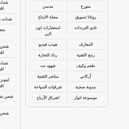
شدات
متورخ
مدسن
اق
روتانا تسويق
مجلة الابداع
شدات بب
نادي الترددات
استشارات اون
متجر
لاين
المعارف
هيدب فيديو
شحن ي
اق
رمح التقنية
رذاذ التجارة
شدات
طعم وكيف
شهود نت
اق
أركاني
مباشر التقنية
ايتون
اق
مدونة صحبة
شرقيات السياحة
شحن شد
موسوعة انوار
اشراق الأرباح
شحن ي