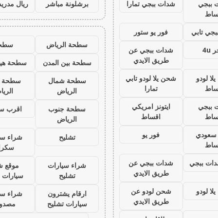
 ببجي
شدات ببجي تمارا
برشلونة مباشر
ريال مدريد
ساط
جي تابي
فور يو ستور
سطحة الرياض
سطح
 4u
شدات ببجي عن
طريق الايدي
سطحة بين المدن
سطحة هيد
لا لودو
شحن يلا لودو تابي
سطحة شمال
سطحة 
ساط
تمارا
الرياض
الري
 ببجي
ايتونز امريكي
سطحة جنوب
اقرب س
ساط
اقساط
الرياض
ز سعودي
فور يو
تشليح
شراء سي
ساط
سكرا
ات ببجي
شدات ببجي عن
شراء سيارات
موقع ش
طريق الايدي
تشليح
سيارات 
لا لودو
شحن لودو عن
ارقام يشترون
شراء سي
طريق الايدي
سيارات تشليح
مصدو