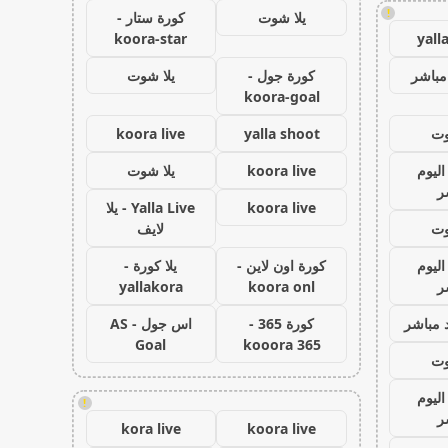
!
يلا شوت
كورة ستار -
koora-star
yall
مباشر
كورة جول -
يلا شوت
koora-goal
وت
yalla shoot
koora live
اليوم
koora live
يلا شوت
ر
koora live
Yalla Live - يلا
وت
لايف
اليوم
كورة اون لاين -
يلا كورة -
ر
koora onl
yallakora
 مباشر
كورة 365 -
اس جول - AS
Goal
kooora 365
وت
اليوم
!
ر
kora live
koora live