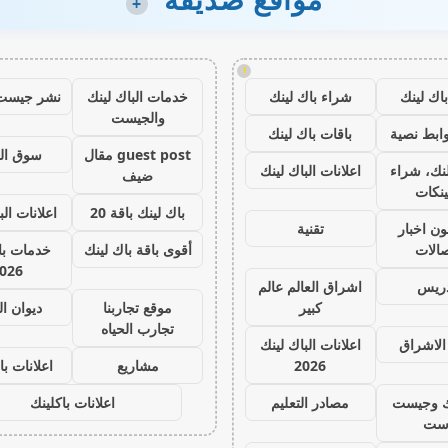
+
!
اك لينك
شراء باك لينك
خدمات الباك لينك
نشر جيست
والجيست
ابط نصية
باقات باك لينك
guest post مقال
سوق ال
نك، شراء
اعلانات الباك لينك
ضيف
ينكات
باك لينك باقة 20
اعلانات الب
ون اخبار
تقنية
صالات
أقوى باقة باك لينك
خدمات با 
026
دريس
اشراق العالم عالم
كبير
موقع تجاربنا
ديوان ا
تجارب الحياه
الاشراق
اعلانات الباك لينك
2026
مشاريع
اعلانات با
ك وجيست
مصادر التعليم
اعلانات باكلينك
ست