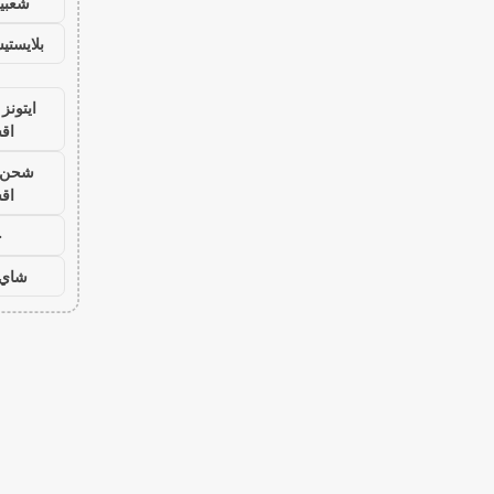
شعبية
بلايست
ايتونز
اق
شحن ي
اق
ح
شاي 