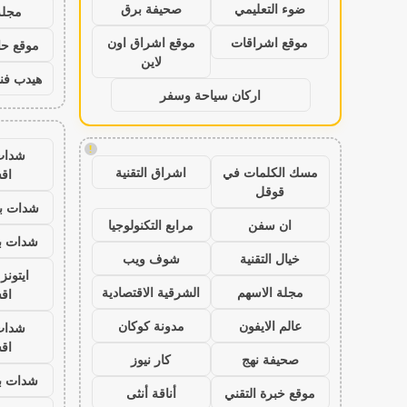
ضوء التعليمي
صحيفة برق
مجلة
موقع اشراقات
موقع اشراق اون
موقع حال
لاين
هيدب فن
اركان سياحة وسفر
!
شدات
مسك الكلمات في
اشراق التقنية
اق
قوقل
شدات بب
ان سفن
مرابع التكنولوجيا
شدات بب
خيال التقنية
شوف ويب
ايتون
مجلة الاسهم
الشرقية الاقتصادية
اق
عالم الايفون
مدونة كوكان
شدات
اق
صحيفة نهج
كار نيوز
شدات بب
موقع خبرة التقني
أناقة أنثى