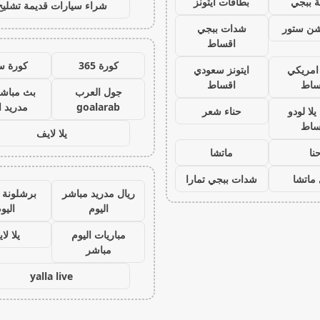
 ببجي
بطاقات ايتونز
شراء سيارات قديمة تشليح
يشن ستور
شدات ببجي
اقساط
كورة 365
كورة س
 امريكي
ايتونز سعودي
ساط
اقساط
جول العرب
بث مباشر
goalarab
مدريد ا
لا لودو
حناء شعر
ساط
يلا لايف
نا
ماتشا
ماتشا
شدات ببجي تمارا
ريال مدريد مباشر
برشلونة 
اليوم
اليو
مباريات اليوم
يلا لا
مباشر
yalla live