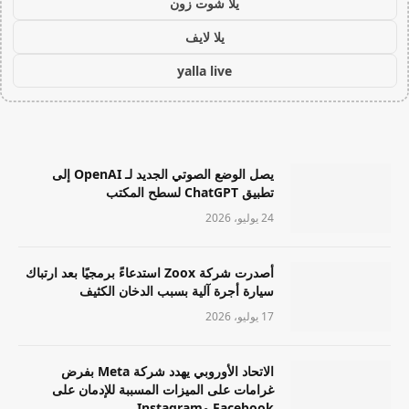
يلا شوت زون
يلا لايف
yalla live
يصل الوضع الصوتي الجديد لـ OpenAI إلى
تطبيق ChatGPT لسطح المكتب
24 يوليو، 2026
أصدرت شركة Zoox استدعاءً برمجيًا بعد ارتباك
سيارة أجرة آلية بسبب الدخان الكثيف
17 يوليو، 2026
الاتحاد الأوروبي يهدد شركة Meta بفرض
غرامات على الميزات المسببة للإدمان على
Facebook وInstagram