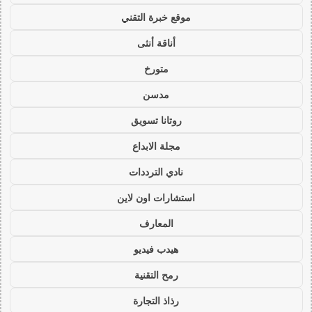
موقع خبرة التقني
أناقة أنثى
متورخ
مدسن
روتانا تسويق
مجلة الابداع
نادي الترددات
استشارات اون لاين
المعارف
هيدب فيديو
رمح التقنية
رذاذ التجارة