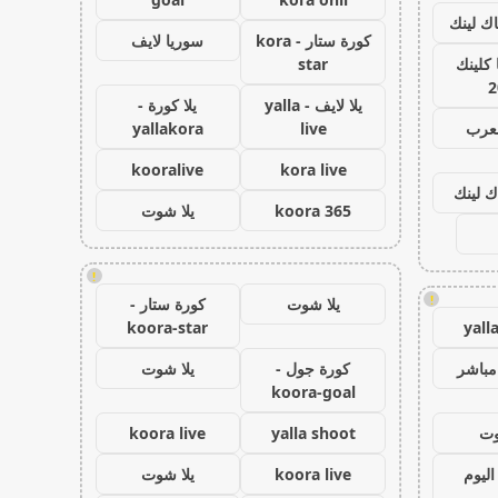
اك لينك
كورة ستار - kora
سوريا لايف
كلينك
star
2
يلا لايف - yalla
يلا كورة -
لعرب
live
yallakora
kooralive
kora live
ك لينك
koora 365
يلا شوت
!
!
يلا شوت
كورة ستار -
koora-star
yall
مباشر
كورة جول -
يلا شوت
koora-goal
وت
yalla shoot
koora live
اليوم
koora live
يلا شوت
ر