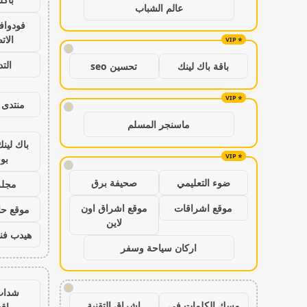
عالم الشباب
فودواف
الات
!
الت
باقة باك لينك
تحسين seo
منتدى 
!
ماسنجر المسلم
باك لين
بو
!
ضوء التعليمي
صحيفة برق
مجلة
موقع اشراقات
موقع اشراق اون
موقع حال
لاين
هيدب فن
اركان سياحة وسفر
!
شدات
مسك الكلمات في
اشراق التقنية
اق