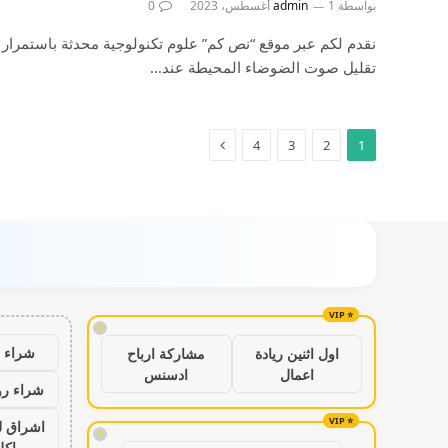
بواسطة
1 أغسطس، 2023
admin
0
نقدم لكم عبر موقع “نص كم” علوم تكنولوجية محدثة باستمرار ن
تقليل صوت الضوضاء المحيطة عند…
4
3
2
1
!
شراء ب
اول اثنين ريادة
مشاركة ارباح
اعمال
ادسنس
شراء رو
اشراق ل
!
باكل