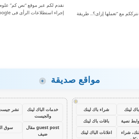
نقدم لكم عبر موقع “نص كم” علوم 
إجراء استطلاعات الرأى فى Google…
ترككم مع “تعملها إزاى؟.. طريقة
مواقع صديقة
+
!
اك لينك
شراء باك لينك
خدمات الباك لينك
نشر جيست
والجيست
ابط نصية
باقات باك لينك
guest post مقال
سوق ال
نك، شراء
اعلانات الباك لينك
ضيف
ينكات