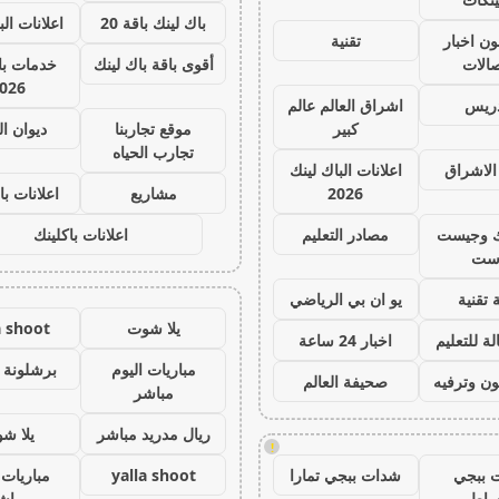
باك لينك باقة 20
اعلانات الب
ون اخبار
تقنية
صالات
أقوى باقة باك لينك
خدمات با 
026
دريس
اشراق العالم عالم
كبير
موقع تجاربنا
ديوان ا
تجارب الحياه
الاشراق
اعلانات الباك لينك
2026
مشاريع
اعلانات با
ك وجيست
مصادر التعليم
اعلانات باكلينك
ست
 تقنية
يو ان بي الرياضي
يلا شوت
a shoot
ة للتعليم
اخبار 24 ساعة
مباريات اليوم
برشلونة 
ون وترفيه
صحيفة العالم
مباشر
ريال مدريد مباشر
يلا ش
!
 ببجي
شدات ببجي تمارا
yalla shoot
مباريات 
ساط
مباش