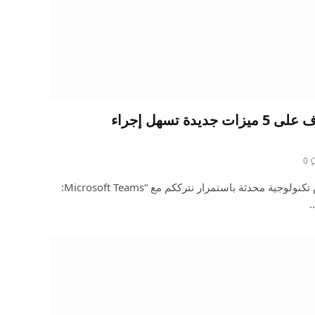
Microsoft Teams: تعرف على 5 ميزات جديدة تسهل إجراء
0
نقدم لكم عبر موقع “نص كم” علوم تكنولوجية محدثة باستمرار نترككم مع “Microsoft Teams: