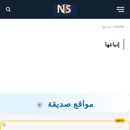
Home
»
إتباعها
إتباعها
مواقع صديقة
+
!