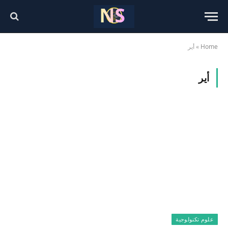
Home
»
أير
أير
علوم تكنولوجية