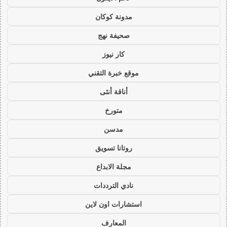
مدونة كوكان
صحيفة نهج
كار نيوز
موقع خبرة التقني
أناقة أنثى
متورخ
مدسن
روتانا تسويق
مجلة الابداع
نادي الترددات
استشارات اون لاين
المعارف