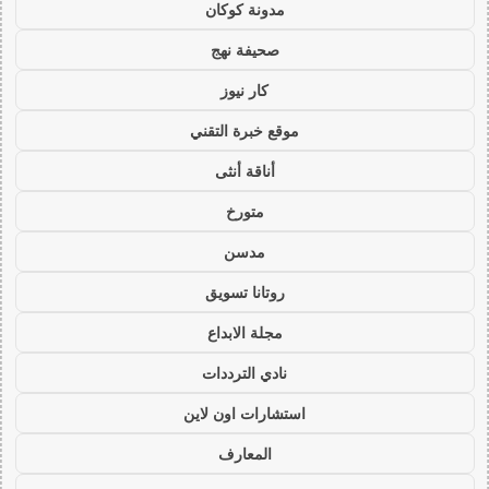
مدونة كوكان
صحيفة نهج
كار نيوز
موقع خبرة التقني
أناقة أنثى
متورخ
مدسن
روتانا تسويق
مجلة الابداع
نادي الترددات
استشارات اون لاين
المعارف