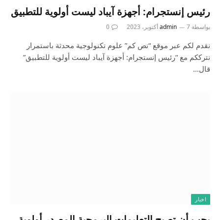
رئيس إنستجرام: أجهزة آيباد ليست أولوية للتطبيق
بواسطة
7 أكتوبر، 2023
admin
0
نقدم لكم عبر موقع “نص كم” علوم تكنولوجية محدثة باستمرار
نترككم مع “رئيس إنستجرام: أجهزة آيباد ليست أولوية للتطبيق”
قال…
اخبار
يجب أن تصبح التعليمات البرمجية المصدر أولوية