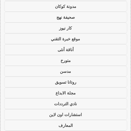
مدونة كوكان
صحيفة نهج
كار نيوز
موقع خبرة التقني
أناقة أنثى
متورخ
مدسن
روتانا تسويق
مجلة الابداع
نادي الترددات
استشارات اون لاين
المعارف