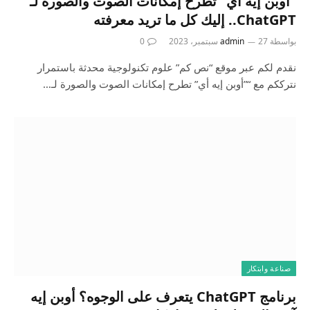
“أوبن إيه أي” تطرح إمكانات الصوت والصورة لـ
ChatGPT.. إليك كل ما تريد معرفته
بواسطة
27 سبتمبر، 2023
admin
0
نقدم لكم عبر موقع “نص كم” علوم تكنولوجية محدثة باستمرار
نترككم مع “”أوبن إيه أي” تطرح إمكانات الصوت والصورة لـ…
صناعة وابتكار
برنامج ChatGPT يتعرف على الوجوه؟ أوبن إيه