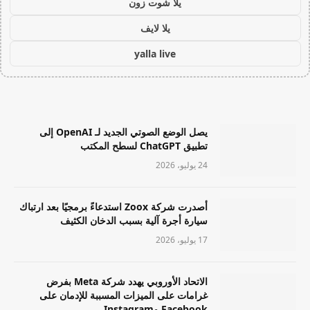
يلا شوت زون
يلا لايف
yalla live
يصل الوضع الصوتي الجديد لـ OpenAI إلى
تطبيق ChatGPT لسطح المكتب
24 يوليو، 2026
أصدرت شركة Zoox استدعاءً برمجيًا بعد ارتباك
سيارة أجرة آلية بسبب الدخان الكثيف
17 يوليو، 2026
الاتحاد الأوروبي يهدد شركة Meta بفرض
غرامات على الميزات المسببة للإدمان على
Facebook وInstagram