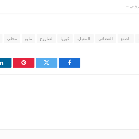
الصنع
الفضائى
المقبل.
كوريا
لصاروخ
مايو
محلى
فيسبوك
تويتر
بينتيريست
ل