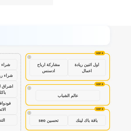
!
شراء ب
اول اثنين ريادة
مشاركة ارباح
اعمال
ادسنس
شراء رو
اشراق ل
!
باكل
عالم الشباب
فودواف
الات
!
الت
باقة باك لينك
تحسين seo