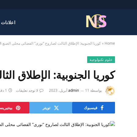
اعلانات 
Home
»
كوريا الجنوبية: الإطلاق الثالث لصاروخ “نورى” الفضائى محلى الصنع 24 مايو المقبل
علوم تكنولوجية
كوريا الجنوبية: الإطلاق الثالث 
بواسطة
11 أبريل، 2023
admin
لا توجد تعليقات
1 دقائق
فيسبوك
تويتر
بينتيري