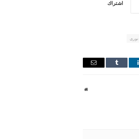
اشتراك
نورى
ينكدإن
Tumblr
البريد
الإلكتروني
موقع
الويب