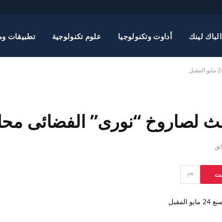
الباك لينك
أداوت وتكنولوجيا
علوم تكنولوجية
تطبيقات وم
لصاروخ “نورى” الفضائى محلى الصنع 24 م
ست