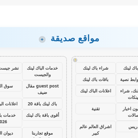
مواقع صديقة
+
!
اك لينك
شراء باك لينك
خدمات الباك لينك
نشر جيست
والجيست
ابط نصية
باقات باك لينك
guest post مقال
سوق ال
نك، شراء
اعلانات الباك لينك
ضيف
ينكات
باك لينك باقة 20
اعلانات الب
ون اخبار
تقنية
صالات
أقوى باقة باك لينك
خدمات با 
026
دريس
اشراق العالم عالم
كبير
موقع تجاربنا
ديوان ا