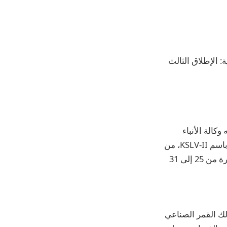
: الإطلاق الثالث
كالة الأنباء
الكورية الجنوبية ” يونهاب” اليوم الثلاثاء، ” أنه من المقرر إطلاق “نوري”، المعروف أيضا باسم KSLV-II، من
مركز نارو للفضاء في بلدة كوهونغ الساحلية الجنوبية في البلاد”، كما حددت الوزارة الفترة من 25 إلى 31
8 أقمار صناعية، بما في ذلك القمر الصناعي