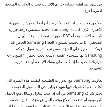
في سن المراهقة عصابة جرائم الإنترنت تضرب الولايات المتحدة
$ مرة أخرى
بدلاً من مجرد حساب عدد الأيام منذ أن أدخلت دورتك الشهرية
الأخيرة ، فإن Samsung Health الجديد سيقيس درجة حرارة
الجسم الأساسية ، أو BBT ، فور استيقاظك ، وفقًا للبيان
الصحفي. إذا تم تحديث تطبيق Samsung Health الخاص بك ،
فيمكنك العثور على الميزة ضمن تتبع الدورة. تقول شركة
Samsung إنها تستخدم “تقنية الأشعة تحت الحمراء” لتتبع درجة
حرارتك لتحديد ما إذا كنت على وشك الإباضة أو بدء الدورة
الشهرية.
تعاونت Samsung مع
الدورات الطبيعية
لتقديم هذه الميزة التي
أعلنت عنها كشريك فيها
شهر فبراير
. في التفاصيل الدقيقة ،
تحذر شركة Samsung من أنه إذا كنت تتناول وسائل منع الحمل
الهرمونية أو خضعت لعلاج يوقف التبويض مؤقتًا ، فإن الخدمة
“لن تكون مفيدة لتتبع التبويض. ” التنبؤات أيضا تعتمد على ما إذا